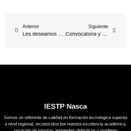
Anterior
Siguiente
Les deseamos una Feliz Navidad, colmada de unión y armonía familiar. La dirección
Convocatoria y cronograma del concurso público de contratación docente 2026 en los IESTP de la región Ica.
IESTP Nasca
Somos un referente de calidad en formación tecnológica superior
a nivel regional, reconocidos por nuestra excelencia académica,
vocación de servicio, ambientes didácticos y moderno